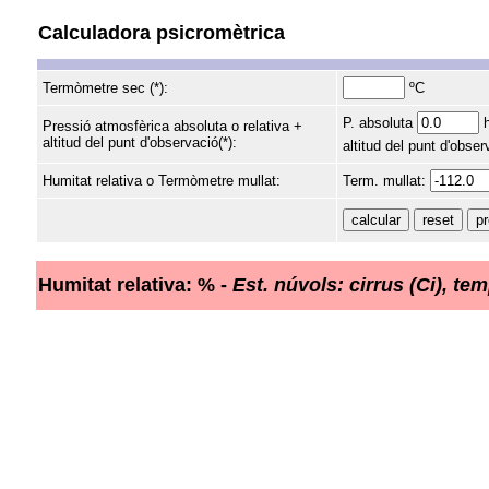
Calculadora psicromètrica
Termòmetre sec (*):
ºC
P. absoluta
Pressió atmosfèrica absoluta o relativa +
altitud del punt d'observació(*):
altitud del punt d'obser
Humitat relativa o Termòmetre mullat:
Term. mullat:
Humitat relativa: % -
Est. núvols: cirrus (Ci), te