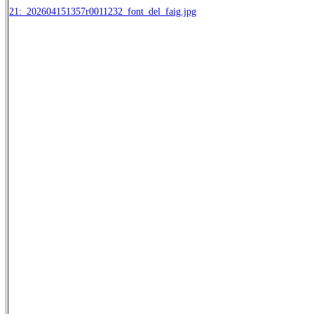
21:_202604151357r0011232_font_del_faig.jpg