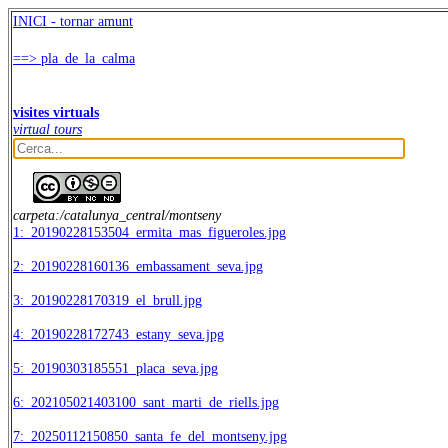
INICI - tornar amunt
==> pla_de_la_calma
visites virtuals
virtual tours
carpeta:/catalunya_central/montseny
1:_20190228153504_ermita_mas_figueroles.jpg
2:_20190228160136_embassament_seva.jpg
3:_20190228170319_el_brull.jpg
4:_20190228172743_estany_seva.jpg
5:_20190303185551_placa_seva.jpg
6:_202105021403100_sant_marti_de_riells.jpg
7:_20250112150850_santa_fe_del_montseny.jpg