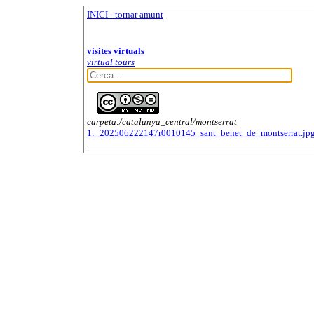
INICI - tornar amunt
visites virtuals
virtual tours
carpeta:/catalunya_central/montserrat
1:_202506222147r0010145_sant_benet_de_montserrat.jp