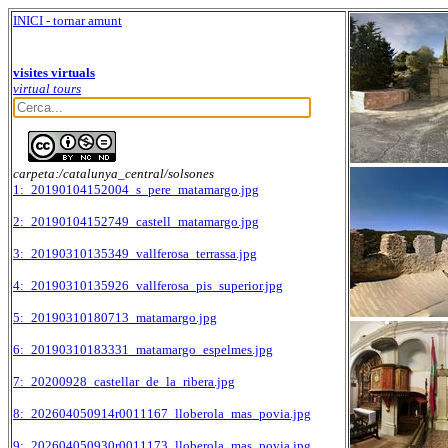
INICI - tornar amunt
visites virtuals
virtual tours
carpeta:/catalunya_central/solsones
1:_20190104152004_s_pere_matamargo.jpg
2:_20190104152749_castell_matamargo.jpg
3:_20190310135349_vallferosa_terrassa.jpg
4:_20190310135926_vallferosa_pis_superior.jpg
5:_20190310180713_matamargo.jpg
6:_20190310183331_matamargo_espelmes.jpg
7:_20200928_castellar_de_la_ribera.jpg
8:_202604050914r0011167_lloberola_mas_povia.jpg
9:_202604050930r0011173_lloberola_mas_povia.jpg