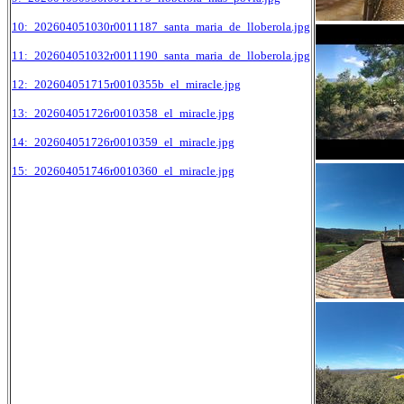
10:_202604051030r0011187_santa_maria_de_lloberola.jpg
11:_202604051032r0011190_santa_maria_de_lloberola.jpg
12:_202604051715r0010355b_el_miracle.jpg
13:_202604051726r0010358_el_miracle.jpg
14:_202604051726r0010359_el_miracle.jpg
15:_202604051746r0010360_el_miracle.jpg