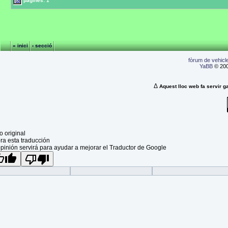
pàgines: 1
« inici
‹ secció
fòrum de vehicle
YaBB
© 200
Δ
Aquest lloc web fa servir ga
o original
ra esta traducción
pinión servirá para ayudar a mejorar el Traductor de Google