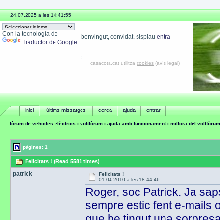
24.07.2025 a les 14:41:55
Con la tecnología de
benvingut, convidat. sisplau
entra
Traductor de Google
:
casacota.cat utilitza
cookies
(avís legal)
inici
últims missatges
cerca
ajuda
entrar
fòrum de vehicles elèctrics
›
voltfòrum
›
ajuda amb funcionament i millora del voltfòrum
pàgines: 1
Felicitats ! (Read 5581 times)
patrick
Felicitats !
01.04.2010 a les 18:44:46
Roger, soc Patrick. Ja sap
sempre estic fent e-mails o
que he tingut una sorpresa 