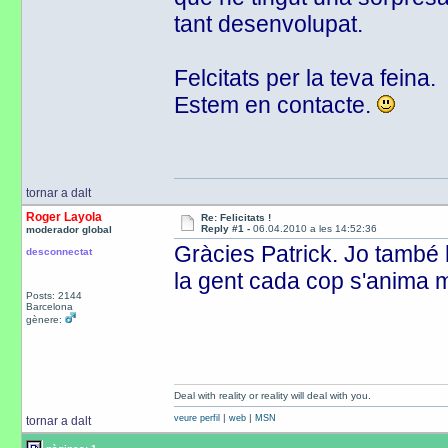
tant desenvolupat.
Felcitats per la teva feina.
Estem en contacte.
tornar a dalt
Roger Layola
Re: Felicitats !
Reply #1 -
06.04.2010 a les 14:52:36
moderador global
Gràcies Patrick. Jo també 
desconnectat
la gent cada cop s'anima mé
Posts: 2144
Barcelona
gènere:
Deal with reality or reality will deal with you.
|
|
veure perfil
web
MSN
tornar a dalt