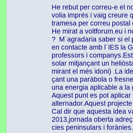
He rebut per correu-e el no
volia imprés i vaig creure
tramesa per correu postal 
He mirat a voltforum.eu i 
? M´agradaria saber si el 
en contacte amb l´IES la G
professors i companys.Est
solar mitjançant un heliòs
mirant el més idoni) .La id
çant una paràbola o fresnel
una energia aplicable a la 
Aquest punt es pot aplicar
alternador.Aquest projecte
Cal dir que aquesta idea v
2013,jornada oberta adreç
cies peninsulars i forànies