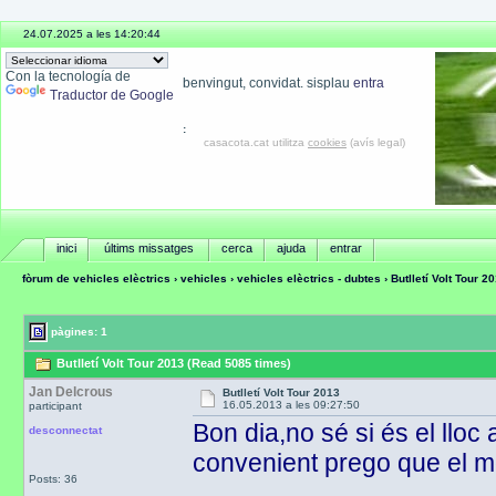
24.07.2025 a les 14:20:44
Con la tecnología de
benvingut, convidat. sisplau
entra
Traductor de Google
:
casacota.cat utilitza
cookies
(avís legal)
inici
últims missatges
cerca
ajuda
entrar
fòrum de vehicles elèctrics
›
vehicles
›
vehicles elèctrics - dubtes
› Butlletí Volt Tour 2
pàgines: 1
Butlletí Volt Tour 2013 (Read 5085 times)
Jan Delcrous
Butlletí Volt Tour 2013
16.05.2013 a les 09:27:50
participant
Bon dia,no sé si és el lloc
desconnectat
convenient prego que el m
Posts: 36