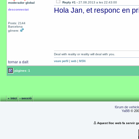
Reply #1 -
27.08.2013 a les 22:43:00
moderador global
Hola Jan, et responc en pr
desconnectat
Posts: 2144
Barcelona
gènere:
Deal with reality or reality will deal with you.
|
|
veure perfil
web
MSN
tornar a dalt
pàgines: 1
« inici
‹ secció
fòrum de vehicle
YaBB
© 200
Δ
Aquest lloc web fa servir ga