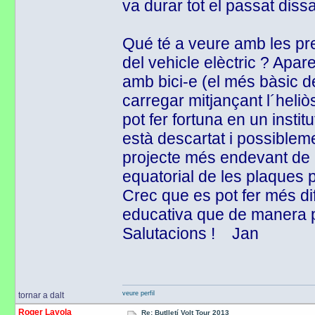
va durar tot el passat dissa
Qué té a veure amb les pre
del vehicle elèctric ? Ap
amb bici-e (el més bàsic de
carregar mitjançant l´heliò
pot fer fortuna en un insti
està descartat i possiblem
projecte més endevant de 
equatorial de les plaques p
Crec que es pot fer més d
educativa que de manera p
Salutacions ! Jan
veure perfil
tornar a dalt
Roger Layola
Re: Butlletí Volt Tour 2013