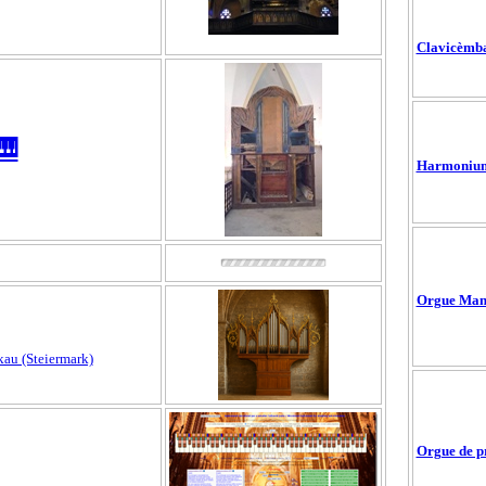
Clavicèmba
🎹
Harmonium
Orgue Manu
ckau (Steiermark)
Orgue de p