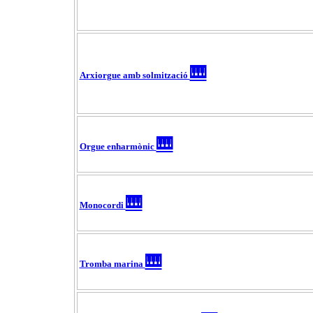
🎹
Arxiorgue amb solmització
🎹
Orgue enharmònic
🎹
Monocordi
🎹
Tromba marina