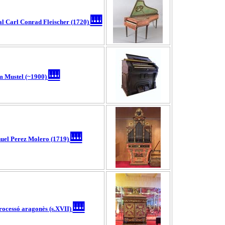
🎹
l Carl Conrad Fleischer (1720)
🎹
 Mustel (~1900)
🎹
el Perez Molero (1719)
🎹
rocessó aragonès (s.XVII)