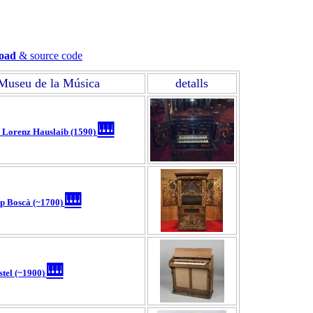
oad
& source code
Museu de la Música
detalls
🎹
 Lorenz Hauslaib (1590)
🎹
p Boscà (~1700)
🎹
stel (~1900)