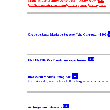
Orgue Miquel Beltran, Sants_Just_i_Pastor (1904)
full 1632 samples - loads only on very powerful computers
Orgue de Santa Maria de Segueró (Alta Garrotxa, ~1800)
🎹
EKLEKTIKON - Plataforma experimental
🎹
Blockwerk Medieval imaginari
inspirat en el gravat de A. G. Hill de l'orgue de l'abadia de Se
🎹
Arciorganum universale