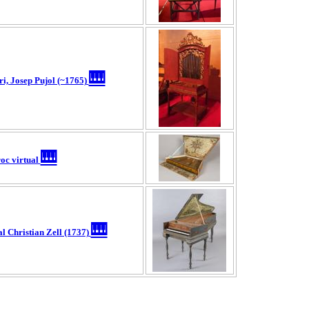
🎹
ri, Josep Pujol (~1765)
🎹
roc virtual
🎹
l Christian Zell (1737)