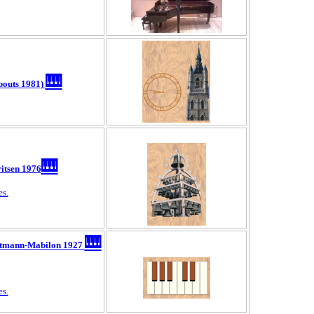
🎹
bouts 1981)
🎹
ritsen 1976
es.
🎹
Vortmann-Mabilon 1927
es.