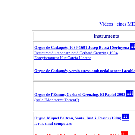
Vídeos
eines MI
instruments

Orgue de Cadaqués, 1689-1691 Josep Boscà i Serinyena
Restauració i reconstrucció Gerhard Grenzing 1984
Enregistrament Huc Garcia Llorens
Orgue de Cadaqués, versió estesa amb pedal sencer i acob
🎹
Orgue de l'Esmuc, Gerhard Grenzing, El Papiol 2002
(Aula "Montserrat Torrent")
🎹
Orgue Miquel Beltran, Sants_Just_i_Pastor (1904)
for normal computers
🎹