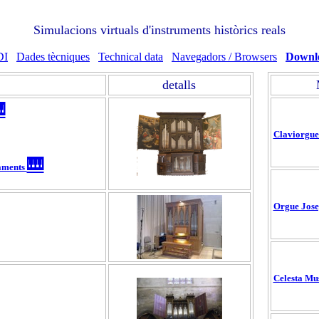
Simulacions virtuals d'instruments històrics reals
DI
Dades tècniques
Technical data
Navegadors / Browsers
Downl
detalls

Claviorgue
🎹
laments
Orgue Jose
Celesta Mu