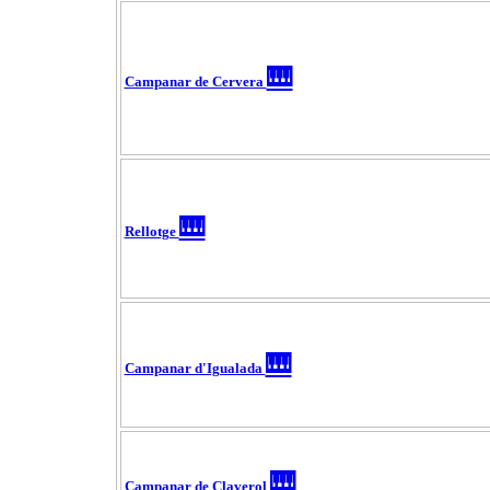
🎹
Campanar de Cervera
🎹
Rellotge
🎹
Campanar d'Igualada
🎹
Campanar de Claverol