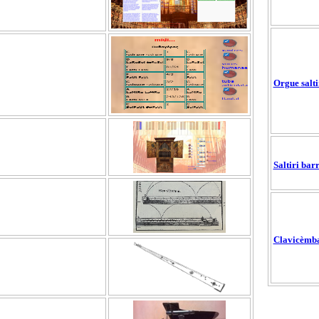
Orgue salti
Saltiri bar
Clavicèmba