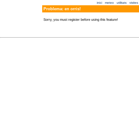
inici
meteo
utilitats
visites 
Problema: en orris!
Sorry, you must register before using this feature!