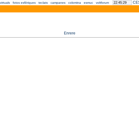
CES
virtuals
fotos esfèriques
teclats
campanes
colomina
esmuc
voltforum
Enrere