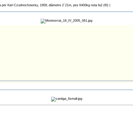
osa per Karl Czudnochowsky, 1958; diàmetre 2´21m, pes 6400kg nota fa2 (f0) )