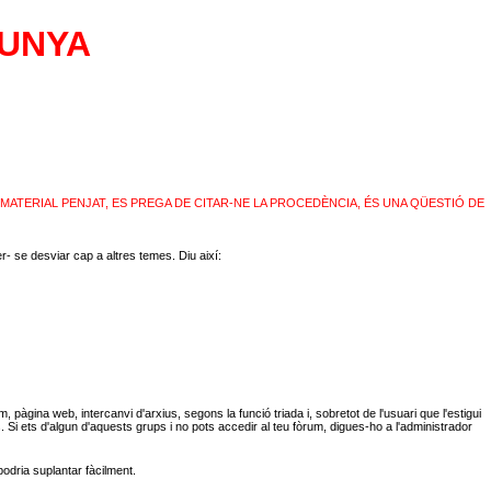
LUNYA
 MATERIAL PENJAT, ES PREGA DE CITAR-NE LA PROCEDÈNCIA, ÉS UNA QÜESTIÓ DE
r- se desviar cap a altres temes. Diu així:
pàgina web, intercanvi d'arxius, segons la funció triada i, sobretot de l'usuari que l'estigui
 Si ets d'algun d'aquests grups i no pots accedir al teu fòrum, digues-ho a l'administrador
 podria suplantar fàcilment.