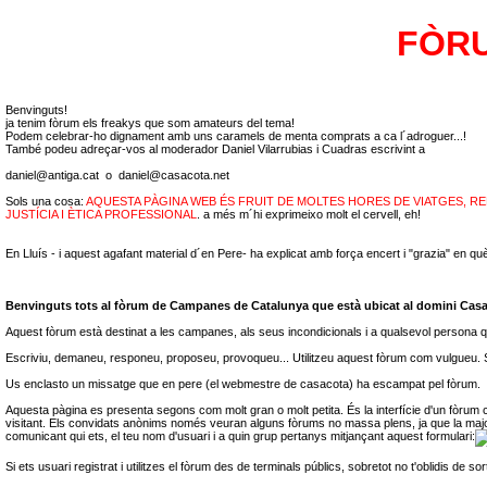
FÒRU
Benvinguts!
ja tenim fòrum els freakys que som amateurs del tema!
Podem celebrar-ho dignament amb uns caramels de menta comprats a ca l´adroguer...!
També podeu adreçar-vos al moderador Daniel Vilarrubias i Cuadras escrivint a
daniel@antiga.cat
o
daniel@casacota.net
Sols una cosa:
AQUESTA PÀGINA WEB ÉS FRUIT DE MOLTES HORES DE VIATGES, REF
JUSTÍCIA I ÈTICA PROFESSIONAL
. a més m´hi exprimeixo molt el cervell, eh!
En Lluís - i aquest agafant material d´en Pere- ha explicat amb força encert i "grazia" en 
Benvinguts tots al fòrum de Campanes de Catalunya que està ubicat al domini Casa
Aquest fòrum està destinat a les campanes, als seus incondicionals i a qualsevol persona q
Escriviu, demaneu, responeu, proposeu, provoqueu... Utilitzeu aquest fòrum com vulgueu. 
Us enclasto un missatge que en pere (el webmestre de casacota) ha escampat pel fòrum.
Aquesta pàgina es presenta segons com molt gran o molt petita. És la interfície d'un fòrum con
visitant. Els convidats anònims només veuran alguns fòrums no massa plens, ja que la majoria
comunicant qui ets, el teu nom d'usuari i a quin grup pertanys mitjançant aquest formulari:
Si ets usuari registrat i utilitzes el fòrum des de terminals públics, sobretot no t'oblidis de so