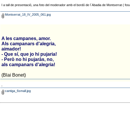
I a tall de presentació, una foto del moderador amb el bordó de l´Abadia de Montserrat ( f
Montserrat_18_IV_2005_061.jpg
A les campanes, amor.
Als campanars d'alegria,
aimador!
- Que sí, que jo hi pujaria!
- Però no hi pujaràs, no,
als campanars d'alegria!
(Blai Bonet)
,
cantiga_6small.jpg