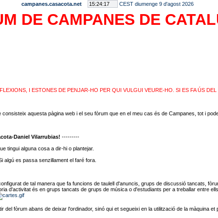
campanes.casacota.net
CEST diumenge 9 d'agost 2026
M DE CAMPANES DE CATA
LEXIONS, I ESTONES DE PENJAR-HO PER QUI VULGUI VEURE-HO. SI ES FA ÚS DEL
què consisteix aquesta pàgina web i el seu fòrum que en el meu cas és de Campanes, tot i pode
cota-Daniel Vilarrubias!
---------
ue tingui alguna cosa a dir-hi o plantejar.
Si algú es passa senzillament el faré fora.
figurat de tal manera que fa funcions de taulell d'anuncis, grups de discussió tancats, fòrum, 
 d'activitat és en grups tancats de grups de música o d'estudiants per a treballar entre ells.
rtir del fòrum abans de deixar l'ordinador, sinó qui et segueixi en la utilització de la màquina et