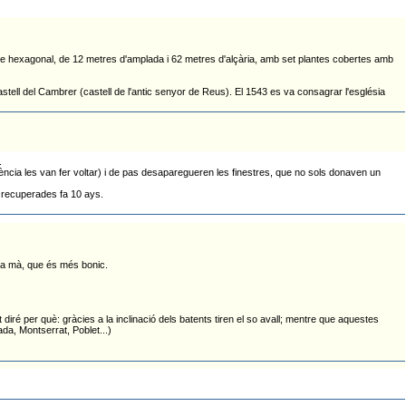
torre hexagonal, de 12 metres d'amplada i 62 metres d'alçària, amb set plantes cobertes amb
Castell del Cambrer (castell de l'antic senyor de Reus). El 1543 es va consagrar l'església
.
ència les van fer voltar) i de pas desaparegueren les finestres, que no sols donaven un
i recuperades fa 10 ays.
n a mà, que és més bonic.
 diré per què: gràcies a la inclinació dels batents tiren el so avall; mentre que aquestes
ada, Montserrat, Poblet...)