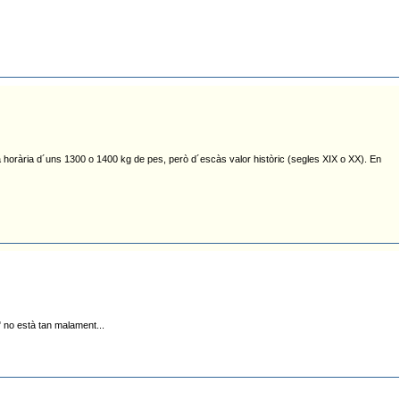
a horària d´uns 1300 o 1400 kg de pes, però d´escàs valor històric (segles XIX o XX). En
 no està tan malament...