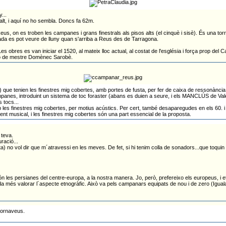
...
 alt, i aquí no ho sembla. Doncs fa 62m.
Reus, on es troben les campanes i grans finestrals als pisos alts (el cinquè i sisè). És una 
çada es pot veure de lluny quan s'arriba a Reus des de Tarragona.
s obres es van iniciar el 1520, al mateix lloc actual, al costat de l'església i força prop del 
cció de mestre Domènec Sarobè.
e tenien les finestres mig cobertes, amb portes de fusta, per fer de caixa de ressonància
campanes, introduint un sistema de toc foraster (abans es duien a seure, i els MANCLÚS de Val
 tocs...
 les finestres mig cobertes, per motius acústics. Per cert, també desaparegudes en els 60. 
t musical, i les finestres mig cobertes són una part essencial de la proposta.
 teva.
ració...
) no vol dir que m´atravessi en les meves. De fet, si hi tenim colla de sonadors...que toqui
Són les persianes del centre-europa, a la nostra manera. Jo, però, prefereixo els europeus, i et
a més valorar l´aspecte etnogràfic. Això va pels campanars equipats de nou i de zero (Igual
 tornaveus.