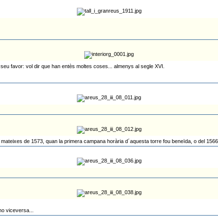
 seu favor: vol dir que han entès moltes coses... almenys al segle XVI.
les mateixes de 1573, quan la primera campana horària d´aquesta torre fou beneïda, o del 156
o viceversa...