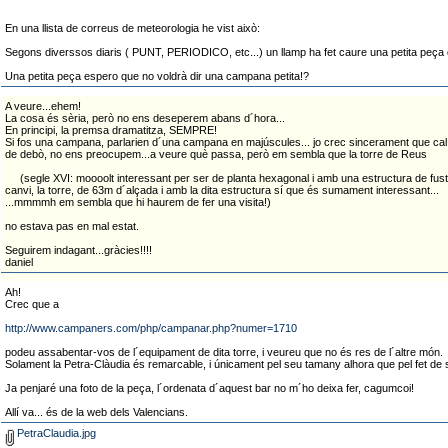
En una llista de correus de meteorologia he vist això:
Segons diverssos diaris ( PUNT, PERIODICO, etc...) un llamp ha fet caure una petita peça 
Una petita peça espero que no voldrà dir una campana petita!?
A veure...ehem!
La cosa és sèria, però no ens deseperem abans d´hora...
En principi, la premsa dramatitza, SEMPRE!
Si fos una campana, parlarien d´una campana en majúscules... jo crec sincerament que cal 
de debò, no ens preocupem...a veure què passa, però em sembla que la torre de Reus
(segle XVI: moooolt interessant per ser de planta hexagonal i amb una estructura de fusta 
canvi, la torre, de 63m d´alçada i amb la dita estructura sí que és sumament interessant...
...mmmmh em sembla que hi haurem de fer una visita!)
no estava pas en mal estat.
Seguirem indagant...gràcies!!!!
daniel
Ah!
Crec que a
http://www.campaners.com/php/campanar.php?numer=1710
podeu assabentar-vos de l´equipament de dita torre, i veureu que no és res de l´altre món.
Solament la Petra-Clàudia és remarcable, i únicament pel seu tamany alhora que pel fet de 
Ja penjaré una foto de la peça, l´ordenata d´aquest bar no m´ho deixa fer, cagumcoi!
Allí va... és de la web dels Valencians.
PetraClaudia.jpg