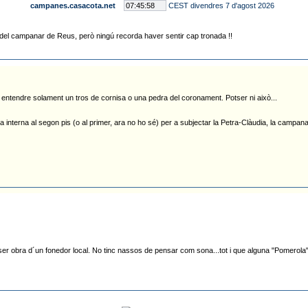
campanes.casacota.net
CEST divendres 7 d'agost 2026
del campanar de Reus, però ningú recorda haver sentir cap tronada !!
entendre solament un tros de cornisa o una pedra del coronament. Potser ni això...
interna al segon pis (o al primer, ara no ho sé) per a subjectar la Petra-Clàudia, la campan
ser obra d´un fonedor local. No tinc nassos de pensar com sona...tot i que alguna "Pomerola"