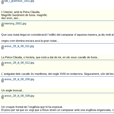
tall_i_granreus_1911.jpg
I l´interior, amb la Petra Clàudia.
Magnífic bastiment de fusta. magnífic.
Així eren, així...
interiorg_0001.jpg
Que una ciutat tingui en consideració l´edifici del campanar d´aquesta manera, ja diu molt al
vegeu com domina encara avui la gran ciutat...
areus_28_iii_08_011.jpg
La Petra-Clàudia, o horària, que està a dat de tot, en els seus cavalls de fusta...
areus_28_iii_08_012.jpg
L´antiguitat dels cavalls és manifesta; del segle XVIII en endarrera. Segurament, són del 
areus_28_iii_08_036.jpg
Un angle inusual...
areus_28_iii_08_038.jpg
Un croquis frontal de l´església que hi ha exposat.
El poso per tal que es vegi que a Reus tenen un campanar amb una església enganxada, i n