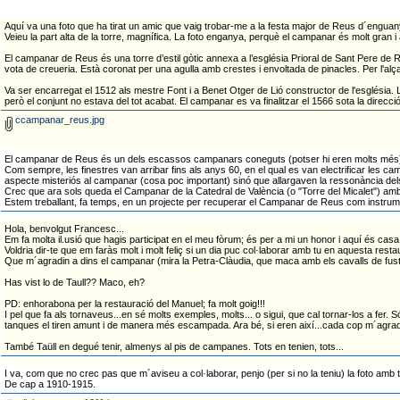
Aquí va una foto que ha tirat un amic que vaig trobar-me a la festa major de Reus d´enguany
Veieu la part alta de la torre, magnífica. La foto enganya, perquè el campanar és molt gran i
El campanar de Reus és una torre d’estil gòtic annexa a l’església Prioral de Sant Pere de 
vota de creueria. Està coronat per una agulla amb crestes i envoltada de pinacles. Per l'al
Va ser encarregat el 1512 als mestre Font i a Benet Otger de Lió constructor de l'església. Le
però el conjunt no estava del tot acabat. El campanar es va finalitzar el 1566 sota la dire
ccampanar_reus.jpg
El campanar de Reus és un dels escassos campanars coneguts (potser hi eren molts més) qu
Com sempre, les finestres van arribar fins als anys 60, en el qual es van electrificar les 
aspecte misteriós al campanar (cosa poc important) sinó que allargaven la ressonància dels
Crec que ara sols queda el Campanar de la Catedral de València (o "Torre del Micalet") amb
Estem treballant, fa temps, en un projecte per recuperar el Campanar de Reus com instrumen
Hola, benvolgut Francesc...
Em fa molta il.usió que hagis participat en el meu fòrum; és per a mi un honor i aquí és casa
Voldria dir-te que em faràs molt i molt feliç si un dia puc col·laborar amb tu en aquesta restau
Que m´agradin a dins el campanar (mira la Petra-Clàudia, que maca amb els cavalls de fusta
Has vist lo de Taull?? Maco, eh?
PD: enhorabona per la restauració del Manuel; fa molt goig!!!
I pel que fa als tornaveus...en sé molts exemples, molts... o sigui, que cal tornar-los a fer. 
tanques el tiren amunt i de manera més escampada. Ara bé, si eren així...cada cop m´agrad
També Taüll en degué tenir, almenys al pis de campanes. Tots en tenien, tots...
I va, com que no crec pas que m´aviseu a col·laborar, penjo (per si no la teniu) la foto amb
De cap a 1910-1915.