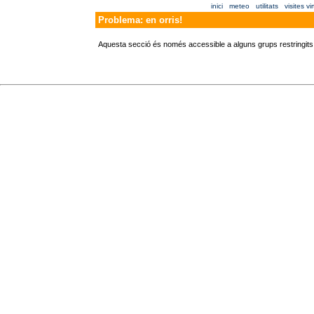
inici
meteo
utilitats
visites vi
Problema: en orris!
Aquesta secció és només accessible a alguns grups restringits