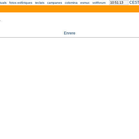
CEST 
rtuals
fotos esfèriques
teclats
campanes
colomina
esmuc
voltforum
.
Enrere