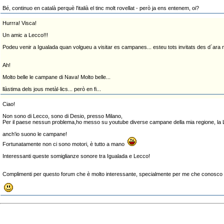
Bé, continuo en català perquè l'italià el tinc molt rovellat - però ja ens entenem, oi?
Hurrra! Visca!
Un amic a Lecco!!!
Podeu venir a Igualada quan volgueu a visitar es campanes... esteu tots invitats des d´ara m
Ah!
Molto belle le campane di Nava! Molto belle...
llàstima dels jous metàl·lics... però en fi...
Ciao!
Non sono di Lecco, sono di Desio, presso Milano,
Per il paese nessun problema,ho messo su youtube diverse campane della mia regione, la
anch'io suono le campane!
Fortunatamente non ci sono motori, è tutto a mano
Interessanti queste somiglianze sonore tra Igualada e Lecco!
Complimenti per questo forum che è molto interessante, specialmente per me che conosco 