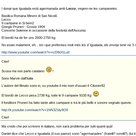
I donat que Igualada està agermanada amb
Lecco
, vegem-ne les campanetes.
Basilica Romana Minore di San Nicolò
Lecco
9 campane in Si bem2
Giorgio Pruneri - Grosio 1904
Concerto Solenne in occasione della festività dell'Assunta
El bordó ha de fer uns 2600-2750 kg.
No estan malament, eh... tot i que prefereixo molt més les d´Igualada, els envejo tenir-ne 3
http://www.youtube.com/watch?v=rzD8iJl1Lu0
Ciao!
Scusa ma non parlo catalano
!
Sono Marvin dall'Italia
L'autore del filmato sono io, su youtube il mio nom d'usuari è Ciloster82
El bordò de Lecco pesa 2738 Kg, tutte le 9 campane 9100 Kg
il fonditore Pruneri ha fatto tante altre campane e tra le più belle e sonore segnalo queste:
http://it.youtube.com/watch?v=1NN3ZIdy9O8
Ciao!
Ma credo che poi scrivere in italiano, non sarà problema per tutti quanti quà!
Daniel dice che Lecco e Igualada (il suo paese) sono "agermanades" (fratelli? sorelli?) (lui