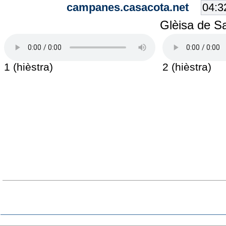
campanes.casacota.net
Glèisa de S
1 (hièstra)
2 (hièstra)