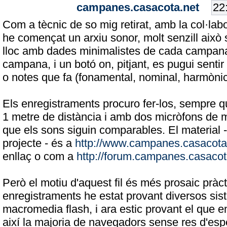
campanes.casacota.net
Com a tècnic de so mig retirat, amb la col·lab
he començat un arxiu sonor, molt senzill això 
lloc amb dades minimalistes de cada campana,
campana, i un botó on, pitjant, es pugui sentir
o notes que fa (fonamental, nominal, harmònics
Els enregistraments procuro fer-los, sempre qu
1 metre de distància i amb dos micròfons de me
que els sons siguin comparables. El material 
projecte - és a
http://www.campanes.casacota
enllaç o com a
http://forum.campanes.casacot
Però el motiu d'aquest fil és més prosaic pràct
enregistraments he estat provant diversos sis
macromedia flash, i ara estic provant el que 
així la majoria de navegadors sense res d'esp