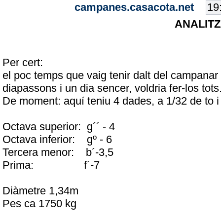
campanes.casacota.net
ANALITZ
Per cert:
el poc temps que vaig tenir dalt del campanar 
diapassons i un dia sencer, voldria fer-los tots
De moment: aquí teniu 4 dades, a 1/32 de to 
Octava superior: g´´ - 4
Octava inferior: gº - 6
Tercera menor: b´-3,5
Prima: f´-7
Diàmetre 1,34m
Pes ca 1750 kg