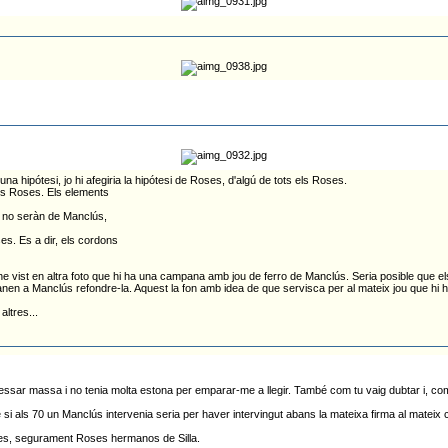
a hipótesi, jo hi afegiria la hipótesi de Roses, d'algú de tots els Roses.
dors Roses. Els elements
 no seràn de Manclús,
s. Es a dir, els cordons
rò he vist en altra foto que hi ha una campana amb jou de ferro de Manclús. Seria posible que 
comanen a Manclús refondre-la. Aquest la fon amb idea de que servisca per al mateix jou que 
ltres...
essar massa i no tenia molta estona per emparar-me a llegir. També com tu vaig dubtar i, com 
si als 70 un Manclús intervenia seria per haver intervingut abans la mateixa firma al mateix 
Roses, segurament Roses hermanos de Silla.