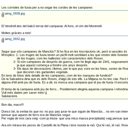
Les corrioles de fusta per a no segar les cordes de les campanes
aimg_0938.jpg
El Vendrell des del balcó-terrat del campanar. Al fons, el cim del Montmell.
Moltes gràcies a tots!
aimg_0932.jpg
Segur que són campanes de Manclús? Si ho fica en les inscripcions ok, però si assoles és un
M'explico: 1- Les truges de fusta tenen un perfil molt semblant a les que resten dels fone
de les truges, com les ballestes són caracteristics dels Roses.
2- Si són campanes de després de guerra, com he llegit algo de 1941, segurament
ja que aquest comença a fondre uns anys després.
3- Els tipus de decoracions i lletres, per lo que puc vore en les fotos, serien de Rose
que decoren i les garlandes vegetals.
En tens de fotos dels detalls de les campanes, com de les marques de fundició?
De la Salvadora diria que es dels Roses, d'algú de tots ells. La Mitjana no ho tinc clar. Pe
alguna d'ell amb jou de fusta. Es a dir, es trenca una campana que té jou de fusta i li en
El tema de la campana amb jou de ferro... Posiblement afegiria aquesta campana i refondria a
Vull més dades per saver més! jj
Salutacions
Bon dia, maco!!!
Doncs bé, la veritat és que no: no puc pas jurar-te que siguin de Manclús... no em van inter
pensar que aquest de ferro era de Manclús segur.
Per regla de tres (ara veig -com ja intuïa- que una mica massa precipitada) vaig pensar que 
Ara em mirava les peces de Castelló de la Plana i tens tooota la raó. Qui té raó, té raó. 