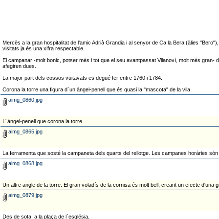
Mercès a la gran hospitalitat de l'amic Adrià Grandia i al senyor de Ca la Bera (àlies "Bero
visitats ja és una xifra respectable.
El campanar -molt bonic, potser més i tot que el seu avantpassat Vilanoví, molt més gran- d
afegiren dues.
La major part dels cossos vuitavats es degué fer entre 1760 i 1784.
Corona la torre una figura d´un àngel-penell que és quasi la "mascota" de la vila.
aimg_0860.jpg
L´àngel-penell que corona la torre.
aimg_0865.jpg
La ferramenta que sosté la campaneta dels quarts del rellotge. Les campanes horàries són l
aimg_0868.jpg
Un altre angle de la torre. El gran voladís de la cornisa és molt bell, creant un efecte d'una 
aimg_0879.jpg
Des de sota, a la plaça de l´església.