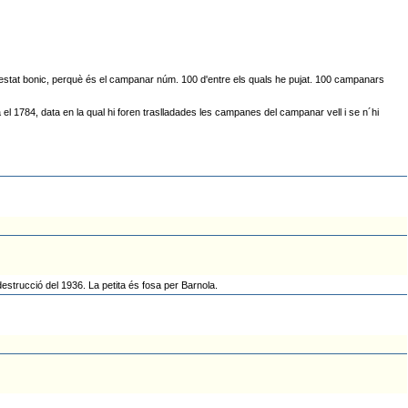
 Ha estat bonic, perquè és el campanar núm. 100 d'entre els quals he pujat. 100 campanars
l 1784, data en la qual hi foren traslladades les campanes del campanar vell i se n´hi
strucció del 1936. La petita és fosa per Barnola.