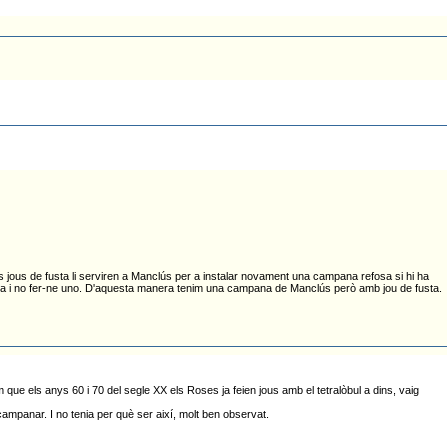
els jous de fusta li serviren a Manclús per a instalar novament una campana refosa si hi ha
hi ha i no fer-ne uno. D'aquesta manera tenim una campana de Manclús però amb jou de fusta.
que els anys 60 i 70 del segle XX els Roses ja feien jous amb el tetralòbul a dins, vaig
campanar. I no tenia per què ser així, molt ben observat.