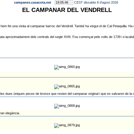
campanes.casacota.net
CEST dissabte 8 d'agost 2026
EL CAMPANAR DEL VENDRELL
"), hem fet una visita al campanar barroc del Vendrell. També ha vingut el de Cal Petaquilla.
ata aproximadament dels centrals del segle XVIII. Fou començat pels volts de 1739 i s'acabà e
es dues úniques peces de bronze que resten del campanar original i que es salvaren de la de
gran elegància.