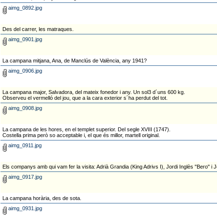
aimg_0892.jpg
Des del carrer, les matraques.
aimg_0901.jpg
La campana mitjana, Ana, de Manclús de València, any 1941?
aimg_0906.jpg
La campana major, Salvadora, del mateix fonedor i any. Un sol3 d´uns 600 kg.
Observeu el vermelló del jou, que a la cara exterior s´ha perdut del tot.
aimg_0908.jpg
La campana de les hores, en el templet superior. Del segle XVIII (1747).
Costella prima però so acceptable i, el que és millor, martell original.
aimg_0911.jpg
Els companys amb qui vam fer la visita: Adrià Grandia (King Adrivs I), Jordi Inglès "Bero" i
aimg_0917.jpg
La campana horària, des de sota.
aimg_0931.jpg