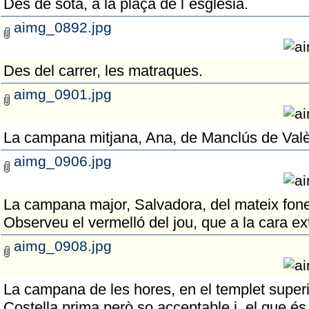
Des de sota, a la plaça de l´església.
aimg_0892.jpg
Des del carrer, les matraques.
aimg_0901.jpg
La campana mitjana, Ana, de Manclús de Val
aimg_0906.jpg
La campana major, Salvadora, del mateix fone
Observeu el vermelló del jou, que a la cara ext
aimg_0908.jpg
La campana de les hores, en el templet superio
Costella prima però so acceptable i, el que és m