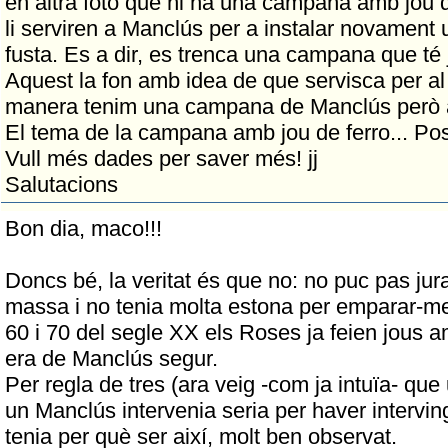
en altra foto que hi ha una campana amb jou d
li serviren a Manclús per a instalar novament
fusta. Es a dir, es trenca una campana que té 
Aquest la fon amb idea de que servisca per al 
manera tenim una campana de Manclús però 
El tema de la campana amb jou de ferro... Posi
Vull més dades per saver més! jj
Salutacions
Bon dia, maco!!!
Doncs bé, la veritat és que no: no puc pas jur
massa i no tenia molta estona per emparar-me 
60 i 70 del segle XX els Roses ja feien jous a
era de Manclús segur.
Per regla de tres (ara veig -com ja intuïa- qu
un Manclús intervenia seria per haver intervin
tenia per què ser així, molt ben observat.