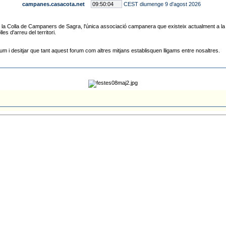
campanes.casacota.net
CEST diumenge 9 d'agost 2026
 Colla de Campaners de Sagra, l'única associació campanera que existeix actualment a la prov
s d'arreu del territori.
m i desitjar que tant aquest forum com altres mitjans establisquen lligams entre nosaltres.