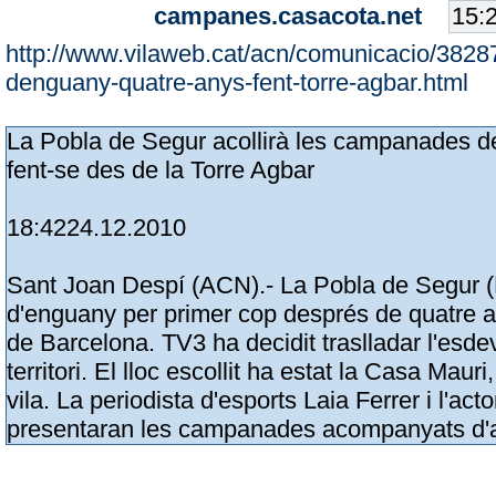
campanes.casacota.net
http://www.vilaweb.cat/acn/comunicacio/3828
denguany-quatre-anys-fent-torre-agbar.html
La Pobla de Segur acollirà les campanades d
fent-se des de la Torre Agbar
18:4224.12.2010
Sant Joan Despí (ACN).- La Pobla de Segur (
d'enguany per primer cop després de quatre a
de Barcelona. TV3 ha decidit traslladar l'esde
territori. El lloc escollit ha estat la Casa Maur
vila. La periodista d'esports Laia Ferrer i l'act
presentaran les campanades acompanyats d'a