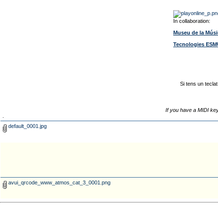
In collaboration:
Museu de la Músi
Tecnologies ES
Si tens un teclat
If you have a MIDI key
.
default_0001.jpg
avui_qrcode_www_atmos_cat_3_0001.png