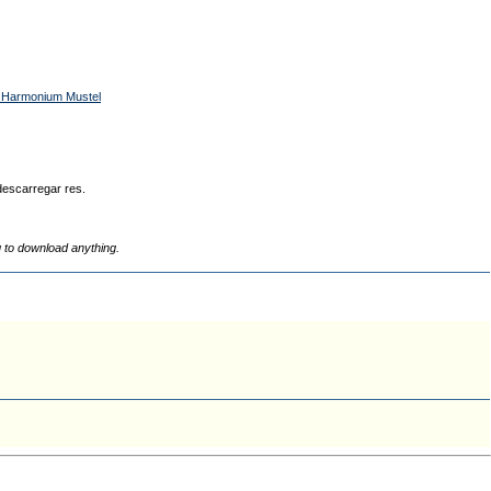
xa Harmonium Mustel
descarregar res.
g to download anything.