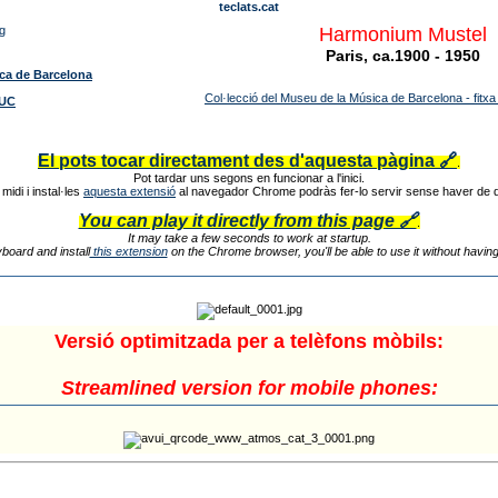
teclats.cat
Harmonium Mustel
Paris, ca.1900 - 1950
ca de Barcelona
Col·lecció del Museu de la Música de Barcelona - fit
MUC
El pots tocar directament des d'aquesta pàgina 🔗
.
Pot tardar uns segons en funcionar a l'inici.
 midi i instal·les
aquesta extensió
al navegador Chrome podràs fer-lo servir sense haver de 
You can play it directly from this page 🔗
.
It may take a few seconds to work at startup.
board and install
this extension
on the Chrome browser, you'll be able to use it without havin
Versió optimitzada per a telèfons mòbils:
Streamlined version for mobile phones: