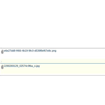
e6e27dd8-f466-4b19-9fc0-d539f8ef67e8c.png
.
2290269129_02574c9fba_o.jpg