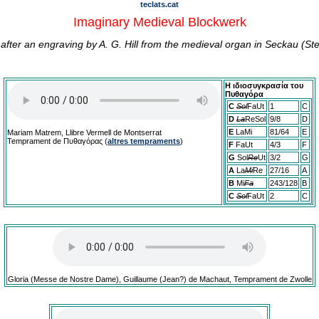
teclats.cat
Imaginary Medieval Blockwerk
 after an engraving by A. G. Hill from the medieval organ in Seckau (St
Η ιδιοσυγκρασία του
Πυθαγόρα
C
Sol
FaUt
1
C
D
La
ReSol
9/8
D
E
LaMi
81/64
E
Mariam Matrem, Llibre Vermell de Montserrat
Temprament de Πυθαγόρας (
altres tempraments
)
F
FaUt
4/3
F
G
Sol
Re
Ut
3/2
G
A
La
Mi
Re
27/16
A
B
Mi
Fa
243/128
B
C
Sol
FaUt
2
C
Gloria (Messe de Nostre Dame), Guillaume (Jean?) de Machaut, Temprament de Zwolle