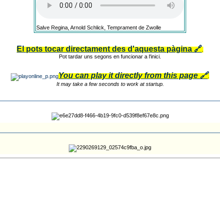
Salve Regina, Arnold Schlick, Temprament de Zwolle
El pots tocar directament des d'aquesta pàgina 🔗
.
Pot tardar uns segons en funcionar a l'inici.
You can play it directly from this page 🔗
.
It may take a few seconds to work at startup.