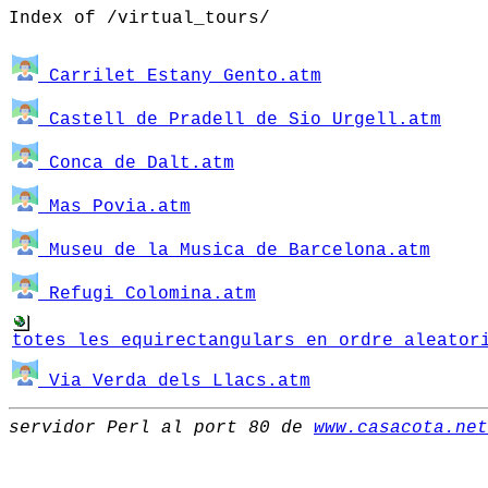
Index of /virtual_tours/
Carrilet_Estany_Gento.atm
Castell_de_Pradell_de_Sio_Urgell.atm
Conca_de_Dalt.atm
Mas_Povia.atm
Museu_de_la_Musica_de_Barcelona.atm
Refugi_Colomina.atm
totes_les_equirectangulars_en_ordre_aleator
Via_Verda_dels_Llacs.atm
servidor Perl al port 80 de
www.casacota.net