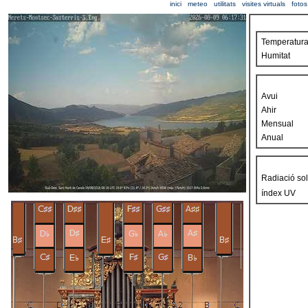
inici
meteo
utilitats
visites virtuals
fotos
Temperatur
Humitat
Avui
Ahir
Mensual
Anual
Radiació sol
índex UV