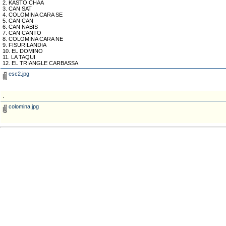
2. KASTO CHAA
3. CAN SAT
4. COLOMINA CARA SE
5. CAN CAN
6. CAN NABIS
7. CAN CANTO
8. COLOMINA CARA NE
9. FISURILANDIA
10. EL DOMINO
11. LA TAQUI
12. EL TRIANGLE CARBASSA
esc2.jpg
.
colomina.jpg