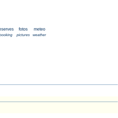
eserves
fotos
meteo
booking
pictures
weather