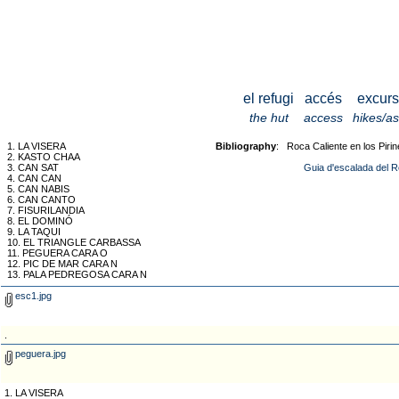
el refugi
accés
excurs
the hut
access
hikes/a
1. LA VISERA
Bibliography
: Roca Caliente en los Piri
2. KASTO CHAA
3. CAN SAT
Guia d'escalada del R
4. CAN CAN
5. CAN NABIS
6. CAN CANTO
7. FISURILANDIA
8. EL DOMINÓ
9. LA TAQUI
10. EL TRIANGLE CARBASSA
11. PEGUERA CARA O
12. PIC DE MAR CARA N
13. PALA PEDREGOSA CARA N
esc1.jpg
.
peguera.jpg
1. LA VISERA