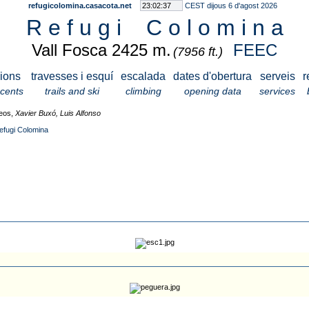
refugicolomina.casacota.net
CEST dijous 6 d'agost 2026
R e f u g i C o l o m i n a
Vall Fosca 2425 m.
FEEC
(7956 ft.)
ions
travesses i esquí
escalada
dates d'obertura
serveis
r
scents
trails and ski
climbing
opening data
services
neos,
Xavier Buxó, Luis Alfonso
efugi Colomina