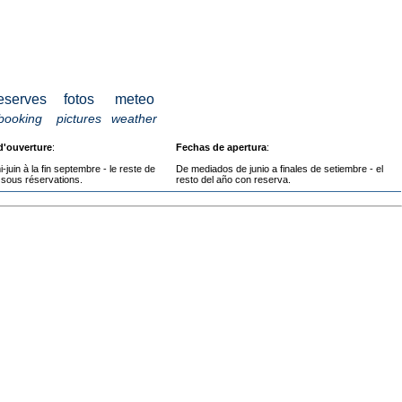
eserves
fotos
meteo
booking
pictures
weather
d'ouverture
:
Fechas de apertura
:
i-juin à la fin septembre - le reste de
De mediados de junio a finales de setiembre - el
 sous réservations.
resto del año con reserva.