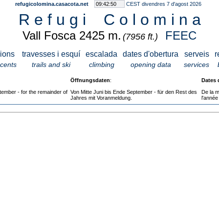
refugicolomina.casacota.net
CEST divendres 7 d'agost 2026
R e f u g i C o l o m i n a
Vall Fosca 2425 m.
FEEC
(7956 ft.)
ions
travesses i esquí
escalada
dates d'obertura
serveis
r
scents
trails and ski
climbing
opening data
services
Öffnungsdaten
:
Dates 
tember - for the remainder of
Von Mitte Juni bis Ende September - für den Rest des
De la m
Jahres mit Voranmeldung.
l'année