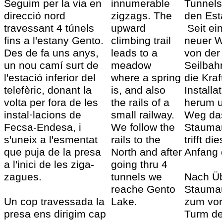
Seguim per la via en
innumerable
Tunnels
direcció nord
zigzags. The
den Est
travessant 4 túnels
upward
Seit ei
fins a l'estany Gento.
climbing trail
neuer W
Des de fa uns anys,
leads to a
von der
un nou camí surt de
meadow
Seilbah
l'estació inferior del
where a spring
die Kraf
telefèric, donant la
is, and also
Install
volta per fora de les
the rails of a
herum 
instal·lacions de
small railway.
Weg da
Fecsa-Endesa, i
We follow the
Staumau
s'uneix a l'esmentat
rails to the
trifft d
que puja de la presa
North and after
Anfang 
a l'inici de les ziga-
going thru 4
zagues.
tunnels we
Nach Ü
reache Gento
Staumau
Un cop travessada la
Lake.
zum vor
presa ens dirigim cap
Turm de