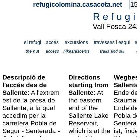
refugicolomina.casacota.net
R e f u g 
Vall Fosca 2
el refugi
accés
excursions
travesses i esquí
e
the hut
access
hikes/ascents
trails and ski
Descripció de
Directions
Wegbes
l'accés des de
starting from
Sallent
Sallente
: A l'extrem
Sallente
: At
Ende de
est de la presa de
the eastern
Staumau
Sallente, a la qual
end of the
Ende de
accedim per la
Sallente Lake
Pobla d
carretera Pobla de
Reservoir,
Sentera
Segur - Senterada -
which is at the
ist, fin