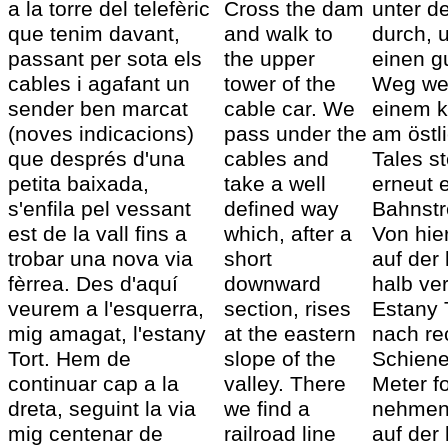
a la torre del telefèric
Cross the dam
unter d
que tenim davant,
and walk to
durch,
passant per sota els
the upper
einen gu
cables i agafant un
tower of the
Weg wel
sender ben marcat
cable car. We
einem k
(noves indicacions)
pass under the
am östl
que després d'una
cables and
Tales st
petita baixada,
take a well
erneut 
s'enfila pel vessant
defined way
Bahnstr
est de la vall fins a
which, after a
Von hie
trobar una nova via
short
auf der 
fèrrea. Des d'aquí
downward
halb ve
veurem a l'esquerra,
section, rises
Estany 
mig amagat, l'estany
at the eastern
nach re
Tort. Hem de
slope of the
Schiene
continuar cap a la
valley. There
Meter f
dreta, seguint la via
we find a
nehmen
mig centenar de
railroad line
auf der 