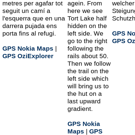
metres per agafar tot
agein. From
welcher 
seguit un camí a
here we see
Steigun
l'esquerra que en una
Tort Lake half
Schutzhü
darrera pujada ens
hidden on the
porta fins al refugi.
left side. We
GPS No
go to the right
GPS Oz
GPS Nokia Maps
|
following the
GPS OziExplorer
rails about 50.
Then we follow
the trail on the
left side which
will bring us to
the hut on a
last upward
gradient.
GPS Nokia
Maps
|
GPS