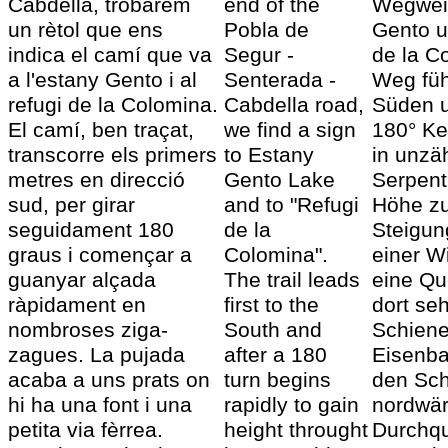
Cabdella, trobarem
end of the
Wegwei
un rètol que ens
Pobla de
Gento u
indica el camí que va
Segur -
de la C
a l'estany Gento i al
Senterada -
Weg füh
refugi de la Colomina.
Cabdella road,
Süden u
El camí, ben traçat,
we find a sign
180° Ke
transcorre els primers
to Estany
in unzä
metres en direcció
Gento Lake
Serpent
sud, per girar
and to "Refugi
Höhe zu
seguidament 180
de la
Steigun
graus i començar a
Colomina".
einer W
guanyar alçada
The trail leads
eine Que
ràpidament en
first to the
dort se
nombroses ziga-
South and
Schiene
zagues. La pujada
after a 180
Eisenba
acaba a uns prats on
turn begins
den Sc
hi ha una font i una
rapidly to gain
nordwär
petita via fèrrea.
height throught
Durchqu